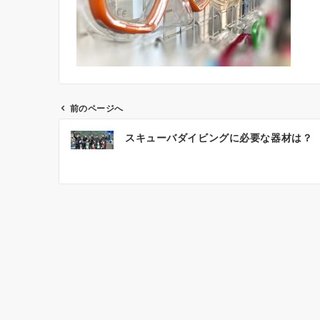
前のページへ
投
スキューバダイビングに必要な器材は？
稿
ナ
ビ
ゲ
ー
シ
ョ
ン