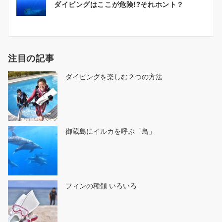
ダイビングはここが危険!?それホント？
稿
ナ
ビ
ゲ
注目の記事
ー
シ
ダイビングを楽しむ２つの方法
ョ
ン
御蔵島にイルカを呼ぶ「鳥」
フィンの種類 いろいろ