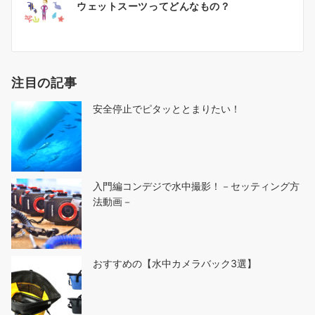
ウェットスーツってどんなもの？
稿
ナ
ビ
ゲ
注目の記事
ー
シ
安全停止でピタッととまりたい！
ョ
ン
入門編コンデジで水中撮影！－セッティング方
法動画－
おすすめの【水中カメラバック3選】