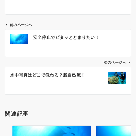
前のページへ
投
安全停止でピタッととまりたい！
稿
ナ
ビ
ゲ
次のページへ
ー
水中写真はどこで教わる？脱自己流！
シ
ョ
ン
関連記事