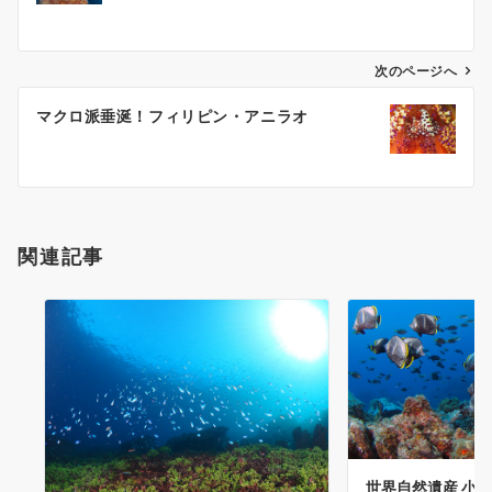
ナ
ビ
ゲ
次のページへ
ー
マクロ派垂涎！フィリピン・アニラオ
シ
ョ
ン
関連記事
世界自然遺産 小