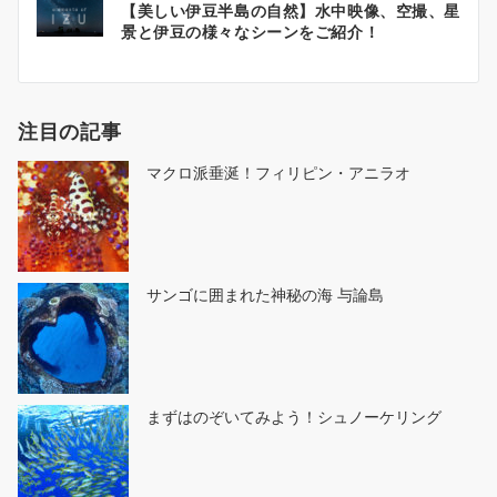
【美しい伊豆半島の自然】水中映像、空撮、星
稿
景と伊豆の様々なシーンをご紹介！
ナ
ビ
ゲ
注目の記事
ー
シ
マクロ派垂涎！フィリピン・アニラオ
ョ
ン
サンゴに囲まれた神秘の海 与論島
まずはのぞいてみよう！シュノーケリング