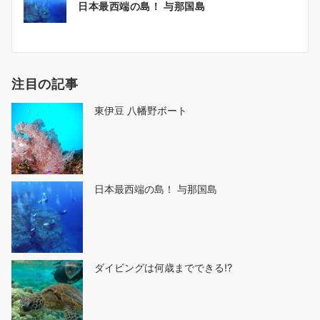
日本最西端の島！ 与那国島
稿
ナ
ビ
ゲ
注目の記事
ー
シ
東伊豆 八幡野ボート
ョ
ン
日本最西端の島！ 与那国島
ダイビングは何歳までできる!?