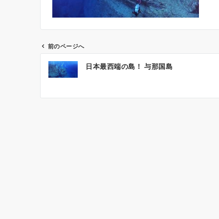
前のページへ
投
日本最西端の島！ 与那国島
稿
ナ
ビ
ゲ
ー
シ
ョ
ン