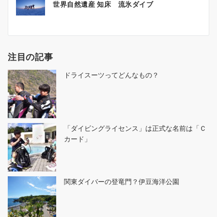
世界自然遺産 知床 流氷ダイブ
稿
ナ
ビ
ゲ
注目の記事
ー
シ
ドライスーツってどんなもの？
ョ
ン
「ダイビングライセンス」は正式な名前は「Ｃ
カード」
関東ダイバーの登竜門？伊豆海洋公園