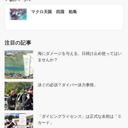
前のページへ
投
マクロ天国 四国 柏島
稿
ナ
ビ
ゲ
注目の記事
ー
シ
海にダメージを与える、日焼け止め使ってはい
ョ
ませんか？
ン
泳ぐの必須？ダイバー泳力事情。
「ダイビングライセンス」は正式な名前は「Ｃ
カード」