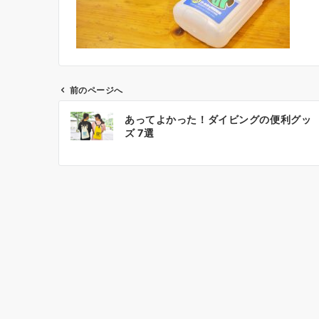
前のページへ
投
あってよかった！ダイビングの便利グッ
稿
ズ 7選
ナ
ビ
ゲ
ー
シ
ョ
ン