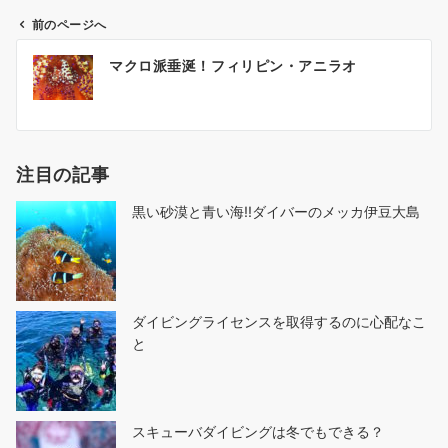
前のページへ
投
マクロ派垂涎！フィリピン・アニラオ
稿
ナ
ビ
ゲ
注目の記事
ー
シ
黒い砂漠と青い海!!ダイバーのメッカ伊豆大島
ョ
ン
ダイビングライセンスを取得するのに心配なこ
と
スキューバダイビングは冬でもできる？