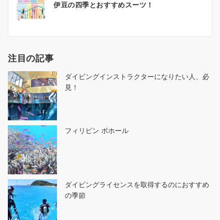
伊豆の四季とおすすめスーツ！
稿
ナ
ビ
ゲ
注目の記事
ー
シ
ダイビングインストラクターになりたい人、必
ョ
見！
ン
フィリピン ボホール
ダイビングライセンスを取得するのにおすすめ
の季節