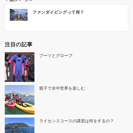
前のページへ
投
ファンダイビングって何？
稿
ナ
ビ
ゲ
注目の記事
ー
シ
ブーツとグローブ
ョ
ン
親子で水中世界を楽しむ
ライセンスコースの講習は何をするの？