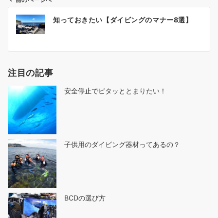
前のページへ
投
知っておきたい【ダイビングのマナー8選】
稿
ナ
ビ
ゲ
注目の記事
ー
シ
安全停止でピタッととまりたい！
ョ
ン
子供用のダイビング器材ってあるの？
BCDの選び方