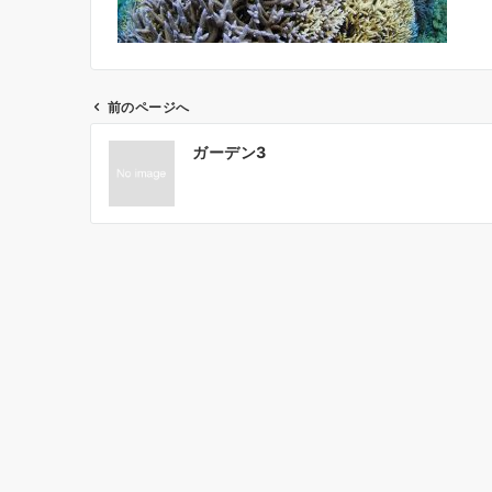
前のページへ
投
ガーデン3
稿
ナ
ビ
ゲ
ー
シ
ョ
ン