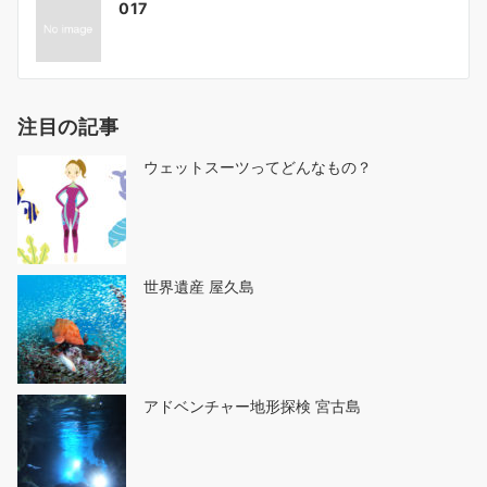
017
稿
ナ
ビ
ゲ
注目の記事
ー
シ
ウェットスーツってどんなもの？
ョ
ン
世界遺産 屋久島
アドベンチャー地形探検 宮古島