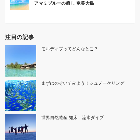
アマミブルーの癒し 奄美大島
稿
ナ
ビ
ゲ
注目の記事
ー
シ
モルディブってどんなとこ？
ョ
ン
まずはのぞいてみよう！シュノーケリング
世界自然遺産 知床 流氷ダイブ