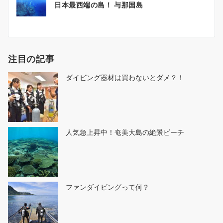
日本最西端の島！ 与那国島
稿
ナ
ビ
ゲ
注目の記事
ー
シ
ダイビング器材は買わないとダメ？！
ョ
ン
人気急上昇中！奄美大島の絶景ビーチ
ファンダイビングって何？