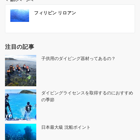
前のページへ
投
フィリピン リロアン
稿
ナ
ビ
ゲ
注目の記事
ー
シ
子供用のダイビング器材ってあるの？
ョ
ン
ダイビングライセンスを取得するのにおすすめ
の季節
日本最大級 沈船ポイント