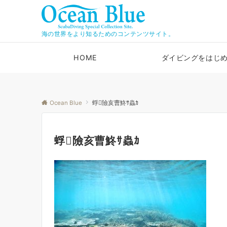
海の世界をより知るためのコンテンツサイト。
HOME
ダイビングをはじ
Ocean Blue
蜉險亥曹鮗ｻ蟲ｶ
蜉險亥曹鮗ｻ蟲ｶ