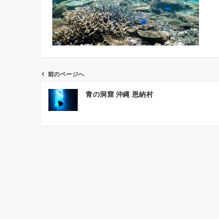
前のページへ
投
青の洞窟 沖縄 恩納村
稿
ナ
ビ
ゲ
ー
シ
ョ
ン