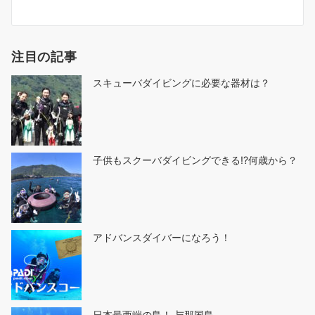
ナ
ビ
ゲ
注目の記事
ー
シ
スキューバダイビングに必要な器材は？
ョ
ン
子供もスクーバダイビングできる!?何歳から？
アドバンスダイバーになろう！
日本最西端の島！ 与那国島