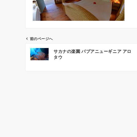
前のページへ
投
サカナの楽園 パプアニューギニア アロ
稿
タウ
ナ
ビ
ゲ
ー
シ
ョ
ン