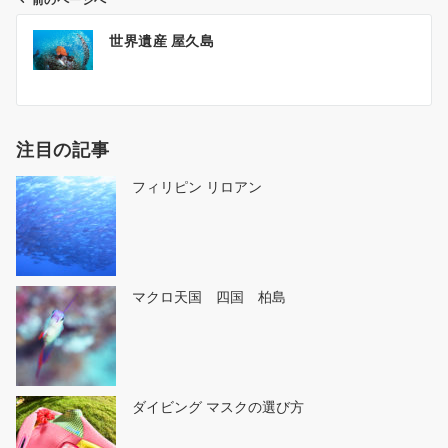
前のページへ
投
世界遺産 屋久島
稿
ナ
ビ
ゲ
注目の記事
ー
シ
フィリピン リロアン
ョ
ン
マクロ天国 四国 柏島
ダイビング マスクの選び方