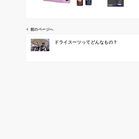
前のページへ
投
ドライスーツってどんなもの？
稿
ナ
ビ
ゲ
ー
シ
ョ
ン