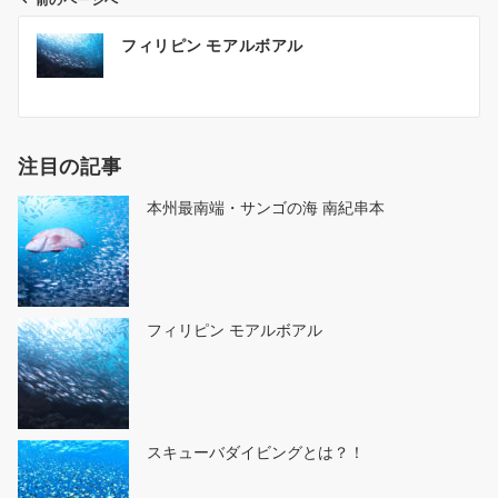
前のページへ
投
フィリピン モアルボアル
稿
ナ
ビ
ゲ
注目の記事
ー
シ
本州最南端・サンゴの海 南紀串本
ョ
ン
フィリピン モアルボアル
スキューバダイビングとは？！