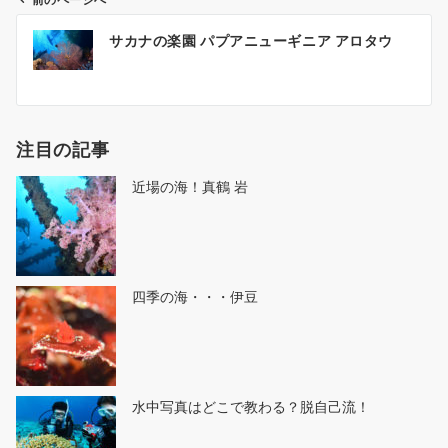
前のページへ
投
サカナの楽園 パプアニューギニア アロタウ
稿
ナ
ビ
ゲ
注目の記事
ー
シ
近場の海！真鶴 岩
ョ
ン
四季の海・・・伊豆
水中写真はどこで教わる？脱自己流！