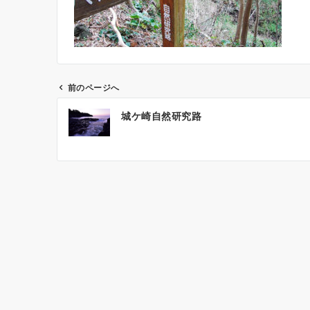
前のページへ
投
城ケ崎自然研究路
稿
ナ
ビ
ゲ
ー
シ
ョ
ン