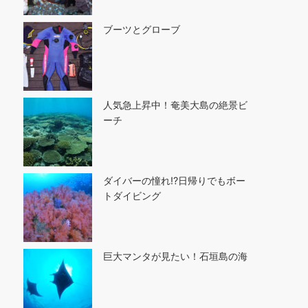
ブーツとグローブ
人気急上昇中！奄美大島の絶景ビ
ーチ
ダイバーの憧れ!?日帰りでもボー
トダイビング
巨大マンタが見たい！石垣島の海