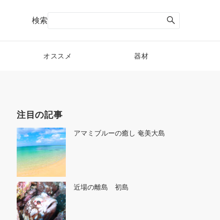
検索
オススメ
器材
注目の記事
アマミブルーの癒し 奄美大島
近場の離島 初島