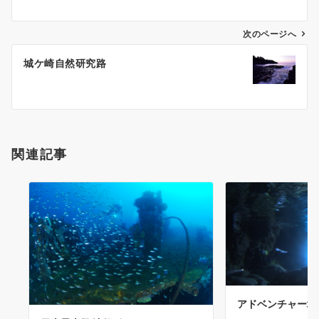
ビ
ゲ
次のページへ
ー
城ケ崎自然研究路
シ
ョ
ン
関連記事
アドベンチャー地