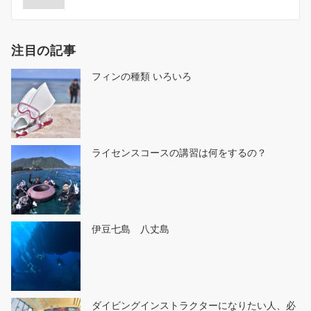
ビ
ゲ
注目の記事
ー
シ
フィンの種類 いろいろ
ョ
ン
ライセンスコースの講習は何をするの？
伊豆七島 八丈島
ダイビングインストラクターになりたい人、必