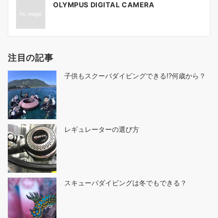
OLYMPUS DIGITAL CAMERA
稿
ナ
ビ
ゲ
注目の記事
ー
シ
子供もスクーバダイビングできる!?何歳から？
ョ
ン
レギュレーターの選び方
スキューバダイビングは冬でもできる？