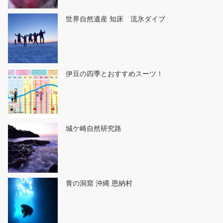
世界自然遺産 知床 流氷ダイブ
伊豆の四季とおすすめスーツ！
城ケ崎自然研究路
青の洞窟 沖縄 恩納村