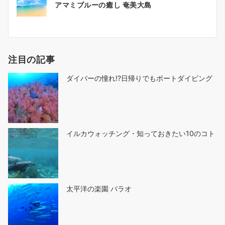
アマミブルーの癒し 奄美大島
稿
ナ
ビ
ゲ
注目の記事
ー
シ
ダイバーの憧れ!?日帰りでもボートダイビング
ョ
ン
イルカウォッチング・知っておきたい10のコト
太平洋の楽園 パラオ