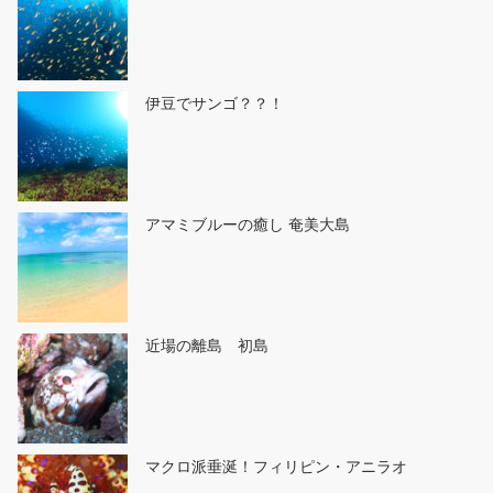
伊豆でサンゴ？？！
アマミブルーの癒し 奄美大島
近場の離島 初島
マクロ派垂涎！フィリピン・アニラオ