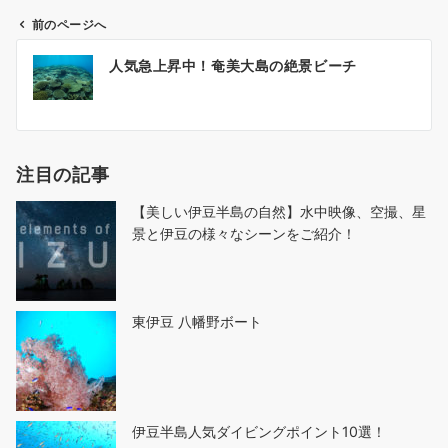
前のページへ
投
人気急上昇中！奄美大島の絶景ビーチ
稿
ナ
ビ
ゲ
注目の記事
ー
シ
【美しい伊豆半島の自然】水中映像、空撮、星
ョ
景と伊豆の様々なシーンをご紹介！
ン
東伊豆 八幡野ボート
伊豆半島人気ダイビングポイント10選！