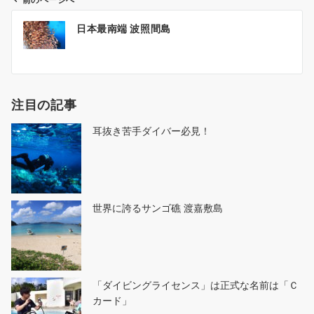
前のページへ
投
日本最南端 波照間島
稿
ナ
ビ
ゲ
注目の記事
ー
シ
耳抜き苦手ダイバー必見！
ョ
ン
世界に誇るサンゴ礁 渡嘉敷島
「ダイビングライセンス」は正式な名前は「Ｃ
カード」