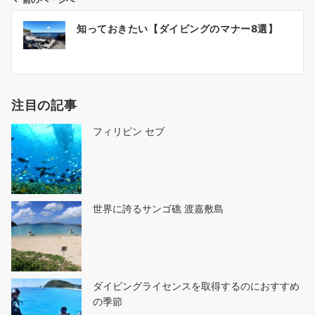
前のページへ
投
知っておきたい【ダイビングのマナー8選】
稿
ナ
ビ
ゲ
注目の記事
ー
シ
フィリピン セブ
ョ
ン
世界に誇るサンゴ礁 渡嘉敷島
ダイビングライセンスを取得するのにおすすめ
の季節