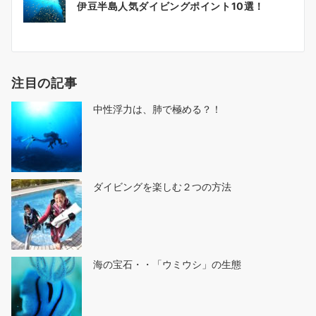
伊豆半島人気ダイビングポイント10選！
稿
ナ
ビ
ゲ
注目の記事
ー
シ
中性浮力は、肺で極める？！
ョ
ン
ダイビングを楽しむ２つの方法
海の宝石・・「ウミウシ」の生態