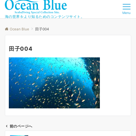
Menu
海の世界をより知るためのコンテンツサイト。
Ocean Blue
田子004
田子004
前のページへ
投