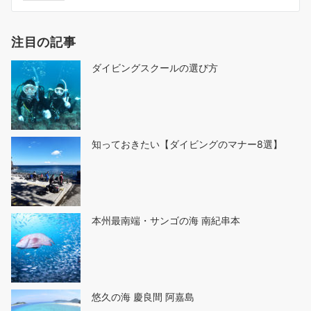
ビ
ゲ
注目の記事
ー
シ
ダイビングスクールの選び方
ョ
ン
知っておきたい【ダイビングのマナー8選】
本州最南端・サンゴの海 南紀串本
悠久の海 慶良間 阿嘉島